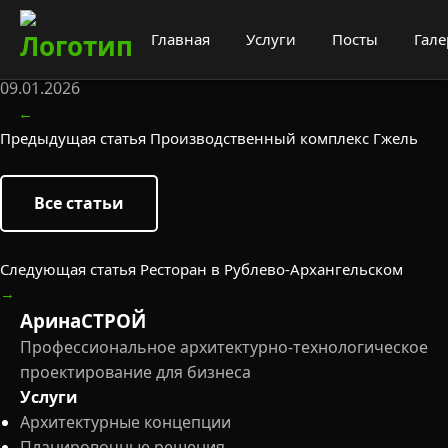
Фабрика-кухня сети ресторанов в
Главная
Услуги
Посты
Гале
Химках
09.01.2026
←
Предыдущая статья
Производственный комплекс Гжель
Все статьи
Следующая статья
Ресторан в Рублево-Архангельском
→
АринаСТРОЙ
Профессиональное архитектурно-технологическое
проектирование для бизнеса
Услуги
Архитектурные концепции
Планировочные решения