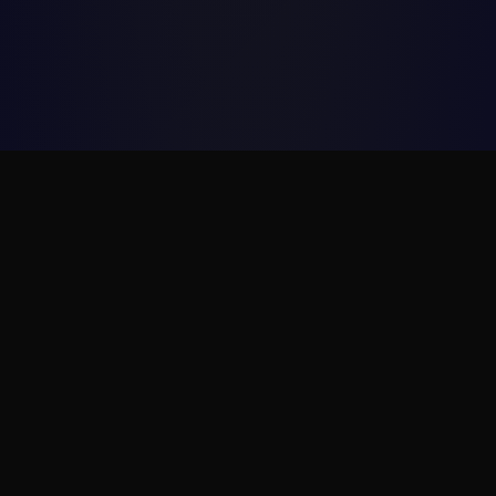
Статьи и новости
Полезная информация о проектировании
09.01.2026
#технологическое_проектирование
#ТХ
проектирование
#фабрика-кухня
В чем сила проекта? Конечно, в
расчетах!
Вот как понять, правильно ли подобрано
оборудование для пищевого производства,
сколько его нужно? Сейчас расскажу об
уникальном методе, который применяют…