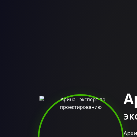
А
ЭК
Архи