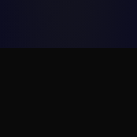
Статьи и новости
Полезная информация о проектировании
09.01.2026
#технологическое_проектирование
#ТХ
проектирование
#фабрика-кухня
В чем сила проекта? Конечно, в
расчетах!
Вот как понять, правильно ли подобрано
оборудование для пищевого производства,
сколько его нужно? Сейчас расскажу об