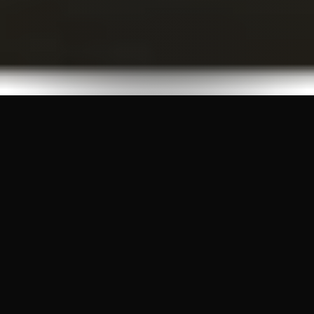
Статьи и новости
Полезная информация о проектировании
09.01.2026
#технологическое_проектирование
#ТХ
проектирование
#фабрика-кухня
В чем сила проекта? Конечно, в
расчетах!
Вот как понять, правильно ли подобрано
оборудование для пищевого производства,
сколько его нужно? Сейчас расскажу об
уникальном методе, который применяют…